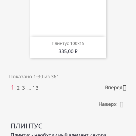
Плинтус 100х15
Цена
335,00 ₽
Показано 1-30 из 361
1

Вперед
2
3
…
13

Наверх
ПЛИНТУС
Плинтус - необходимый элемент декора