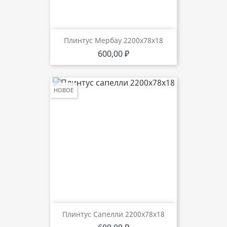
Плинтус Мербау 2200х78х18
Цена
600,00 ₽
НОВОЕ
Плинтус Сапелли 2200х78х18