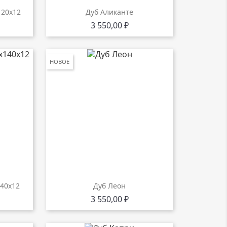
120х12
Дуб Аликанте
Цена
3 550,00 ₽
НОВОЕ
140х12
Дуб Леон
Цена
3 550,00 ₽