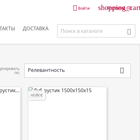
shopping_car

Корзина
(0)
Войти
ТАКТЫ
ДОСТАВКА

ортировать
Релевантность

по:
НОВОЕ