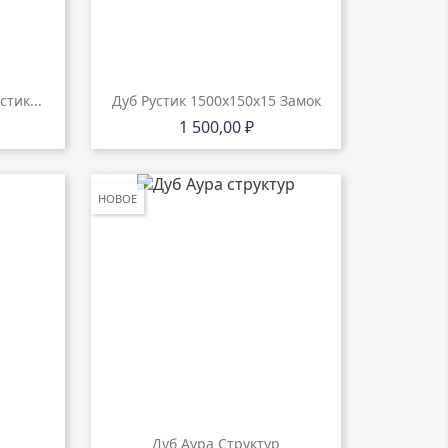
тик...
Дуб Рустик 1500х150х15 Замок
Цена
1 500,00 ₽
НОВОЕ
Дуб Аура Структур