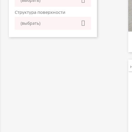

(выбрать)
Структура поверхности

(выбрать)